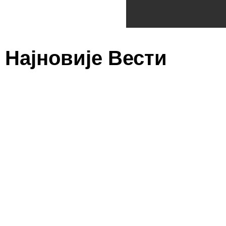
Најновије Вести
Видовданска беседа академика С
30/06/2026
/
Помаже Бог Срећан нам Велики, Светлоносни празник Видовданс
Прочитај више
Свечана Видовданска академија Еп
косовске етике и сећања на Велик
29/06/2026
/
У суботу, 27. јуна 2026. године, свечана сала цркве Светог Са