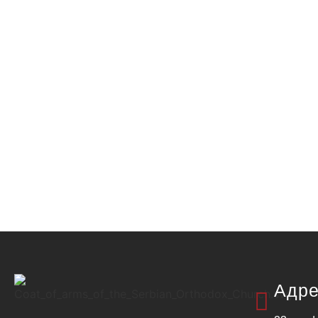
Прочитај више
Православни дечји камп у Холанди
14/06/2026
/
Са благословом Његовог Преосвештенства Епископа париског и
у организацији...
Прочитај више
Адре