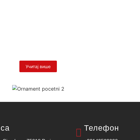
ји
 западноевропског господина Јустина започео је Српски правос
Учитај више
са
Телефон