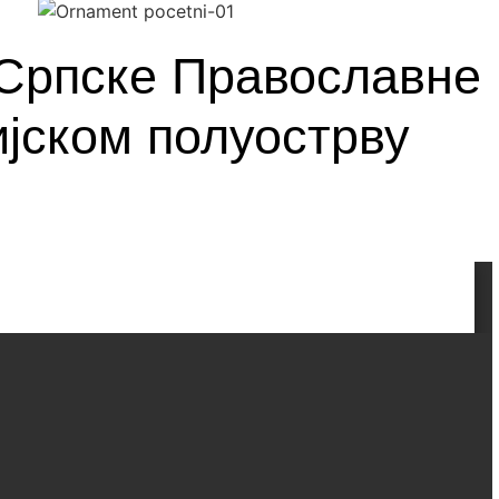
 Српске Православне 
јском полуострву