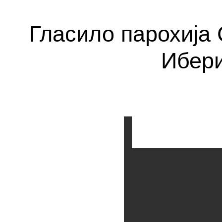
Гласило парохија
Ибери