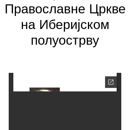
Православне Цркве
на Иберијском
полуострву