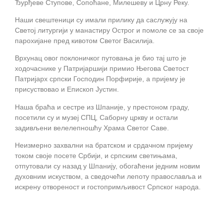
Ђурђеве Ступове, Сопоћане, Милешеву и Црну Реку.
Наши свештеници су имали прилику да саслужују на
Светој литургији у манастиру Острог и помоле се за своје
парохијане пред кивотом Светог Василија.
Врхунац овог поклоничког путовања је био тај што је
ходочаснике у Патријаршији примио Његова Светост
Патријарх српски Господин Порфирије, а пријему је
присуствовао и Епископ Јустин.
Наша браћа и сестре из Шпаније, у престоном граду,
посетили су и музеј СПЦ, Саборну цркву и остали
задивљени велелепношћу Храма Светог Саве.
Неизмерно захвални на братском и срдачном пријему
током своје посете Србији, и српским светињама,
отпутовали су назад у Шпанију, обогаћени једним новим
духовним искуством, а сведочећи лепоту православља и
искрену отвореност и гостопримљивост Српског народа.