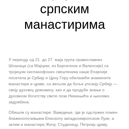
српским
манастирима
У периоду од 21. до 27. маја група православних
Шпанаца (са Мајорке, из Барселоне и Валенсије) са
тројицом хиспанофоних свештеника наше Епархије
посетила је Србију и Црну Гору обилазећи знамените
манастире и цркве, са жељом да боље упознју Србију —
своју духовну домовину, као и да продубе знање о
духовном богатству свете лозе Немањића и њихових
задужбина.
Обишли су манастире: Ваведење, где је одслужен помен
блаженопочившем Епископу западноевропском Луки, а
затим и манастире Жичу, Студеницу, Петрову цркву,