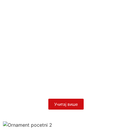
29/06/2026
/
У суботу, 27. јуна 2026. године, свечана сала цркве Светог
Саве у Паризу била је центар духовног и културног
сабрања...
Прочитај више
Православни дечји камп у
Холандији
14/06/2026
/
Са благословом Његовог Преосвештенства Епископа
париског и западноевропског господина Јустина започео је
Српски православни дјечији камп у Холандији, у
организацији...
Прочитај више
Учитај више