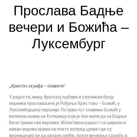
Прослава Бадње
вечери и Божића –
Луксембург
,,Христос се рађа – славите!
У радости, миру, братској љубави и у великом броју
верника прослављено је Рођење Христово – Божић, у
Луксембуршкој парохији. По први пут славимо Божић у
великом храму на Холеришу који је био мали да за Бадње
Вече прими све вернике. Молитвена радост се ширила и
изван зидова храма на плато испред цркве где су
верници могли да запале свеће, прате вечерњу службу, и