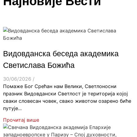
Најновије Вести
Видовданска беседа академика
Светислава Божића
30/06/2026
/
Помаже Бог Срећан нам Велики, Светлоносни
празник Видовдански Светлост је територија којој
сваки словесан човек, свако животом озарено биће
путује...
Прочитај више