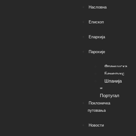
Насловна
Епископ
Епархија
Парохије
Француска
Бенелукс
Шпанија
и
Португал
Поклоничка
путовања
Новости