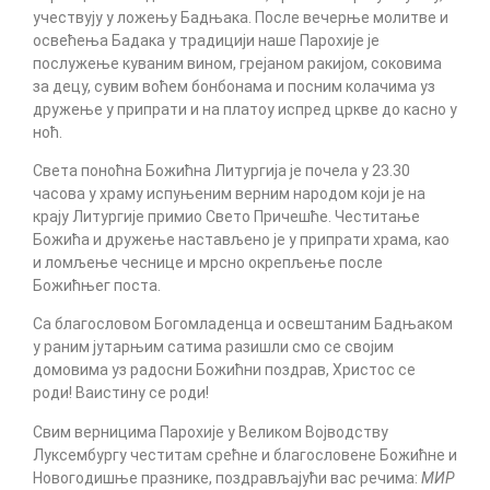
учествују у ложењу Бадњака. После вечерње молитве и
освећења Бадака у традицији наше Парохије је
послужење куваним вином, грејаном ракијом, соковима
за децу, сувим воћем бонбонама и посним колачима уз
дружење у припрати и на платоу испред цркве до касно у
ноћ.
Света поноћна Божићна Литургија је почела у 23.30
часова у храму испуњеним верним народом који је на
крају Литургије примио Свето Причешће. Честитање
Божића и дружење настављено је у припрати храма, као
и ломљење чеснице и мрсно окрепљење после
Божићњег поста.
Са благословом Богомладенца и освештаним Бадњаком
у раним јутарњим сатима разишли смо се својим
домовима уз радосни Божићни поздрав, Христос се
роди! Ваистину се роди!
Свим верницима Парохије у Великом Војводству
Луксембургу честитам срећне и благословене Божићне и
Новогодишње празнике, поздрављајући вас речима:
МИР