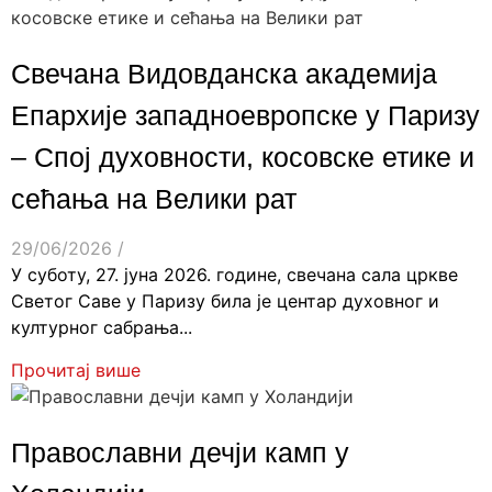
Свечана Видовданска академија
Епархије западноевропске у Паризу
– Спој духовности, косовске етике и
сећања на Велики рат
29/06/2026
/
У суботу, 27. јуна 2026. године, свечана сала цркве
Светог Саве у Паризу била је центар духовног и
културног сабрања...
Прочитај више
Православни дечји камп у