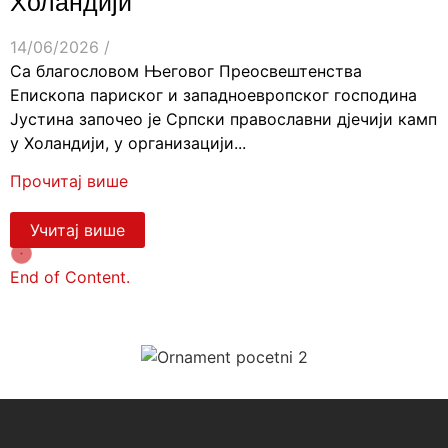
Холандији
14/06/2026
/
Са благословом Његовог Преосвештенства
Епископа париског и западноевропског господина
Јустина започео је Српски православни дјечији камп
у Холандији, у организацији...
Прочитај више
Учитај више
End of Content.