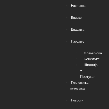
Насловна
Епископ
Епархија
Парохије
Француска
Бенелукс
Шпанија
и
Португал
Поклоничка
путовања
Новости