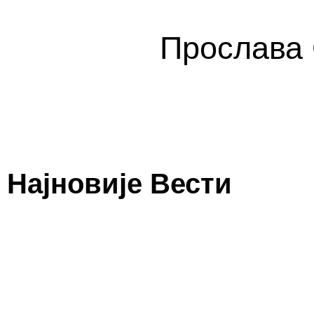
Прослава 
Најновије Вести
Видовданска беседа академика С
30/06/2026
/
Помаже Бог Срећан нам Велики, Светлоносни празник Видовданс