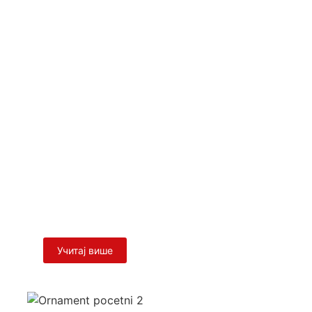
архије западноевропске у Паризу –
и рат
ве у Паризу била је центар духовног и културног сабрања...
ји
 западноевропског господина Јустина започео је Српски правос
Учитај више