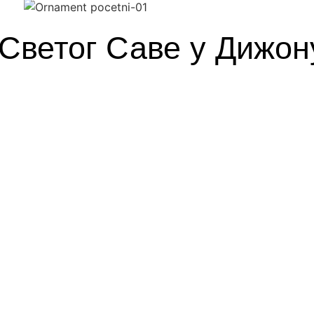
Светог Саве у Дижон
ветислава Божића
ки Светлост је територија којој сваки словесан човек, свако жи