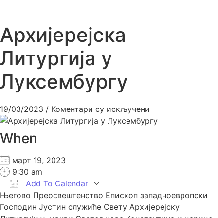
Архијерејска
Литургија у
Луксембургу
19/03/2023
/
Коментари су искључени
When
март 19, 2023
9:30 am
Add To Calendar
Његово Преосвештенство Епископ западноевропски
Download ICS
Google Calendar
iCalendar
Office 365
Outlook Live
Господин Јустин служиће Свету Архијерејску