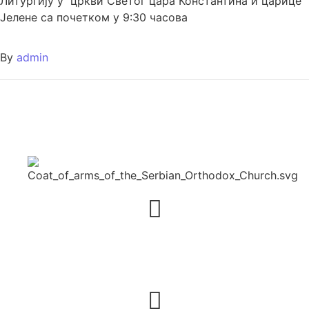
Литургију у цркви Светог цара Константина и царице
Јелене са почетком у 9:30 часова
By
admin
Адреса
23 rue du Simplon – 75018 Paris