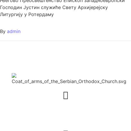
Његово Преосвештенство Епископ западноевропски
Download ICS
Google Calendar
iCalendar
Office 365
Outlook Live
Господин Јустин служиће Свету Архијерејску
Литургију у Ротердаму
By
admin
Адреса
23 rue du Simplon – 75018 Paris