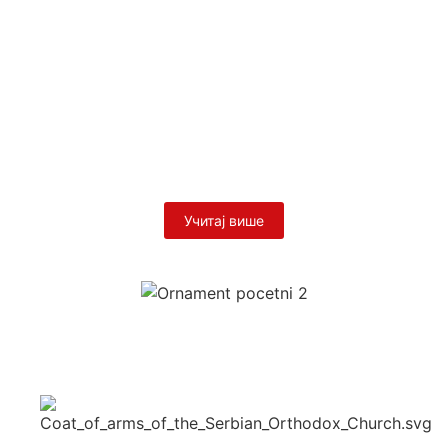
Православни дечји камп у
Холандији
14/06/2026
/
Са благословом Његовог Преосвештенства Епископа
париског и западноевропског господина Јустина започео је
Српски православни дјечији камп у Холандији, у
организацији...
Прочитај више
Учитај више