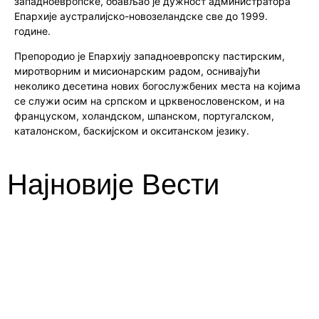
западноевропске, обављао је дужност администратора
Епархије аустралијско-новозеландске све до 1999.
године.
Препородио је Епархију западноевропску пастирским,
миротворним и мисионарским радом, оснивајући
неколико десетина нових богослужбених места на којима
се служи осим на српском и црквенословенском, и на
француском, холандском, шпанском, португалском,
каталонском, баскијском и окситанском језику.
Најновије Вести
Видовданска беседа академика
Светислава Божића