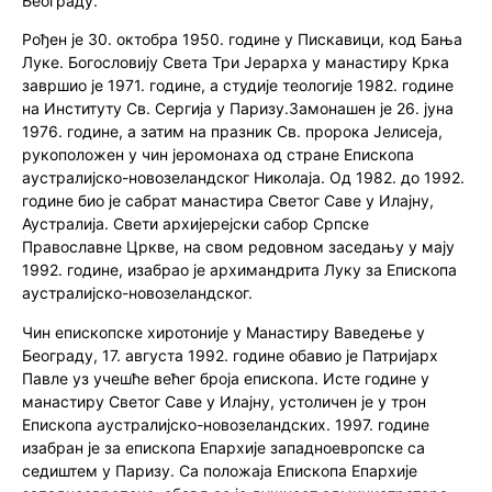
Београду.
Рођен је 30. октобра 1950. године у Пискавици, код Бања
Луке. Богословију Света Три Јерарха у манастиру Крка
завршио је 1971. године, а студије теологије 1982. године
на Институту Св. Сергија у Паризу.Замонашен је 26. јуна
1976. године, а затим на празник Св. пророка Јелисеја,
рукоположен у чин јеромонаха од стране Епископа
аустралијско-новозеландског Николаја. Од 1982. до 1992.
године био је сабрат манастира Светог Саве у Илајну,
Аустралија. Свети архијерејски сабор Српске
Православне Цркве, на свом редовном заседању у мају
1992. године, изабрао је архимандрита Луку за Епископа
аустралијско-новозеландског.
Чин епископске хиротоније у Манастиру Ваведење у
Београду, 17. августа 1992. године обавио је Патријарх
Павле уз учешће већег броја епископа. Исте године у
манастиру Светог Саве у Илајну, устоличен је у трон
Епископа аустралијско-новозеландских. 1997. године
изабран је за епископа Епархије западноевропске са
седиштем у Паризу. Са положаја Епископа Епархије