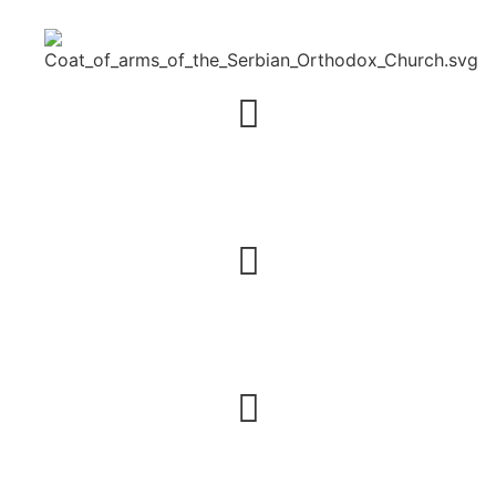
Адреса
23 rue du Simplon – 75018 Paris
Емаил
diocese.serbe@gmail.com
Телефон