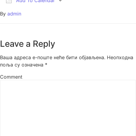
Add To Calendar
Download ICS
Google Calendar
iCalendar
Office 365
Outlook Live
By
admin
Leave a Reply
Ваша адреса е-поште неће бити објављена.
Неопходна
поља су означена
*
Comment