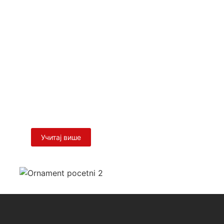
nt Jean – Planils/Girona
 against the Ukrainian Orthodox Churc
canonical and legal Orthodox Church in Ukraine, and at...
Учитај више