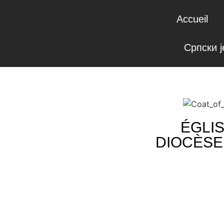
Accueil
Српски ј
ÉGLI
DIOCÈSE